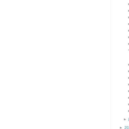
►
►
20