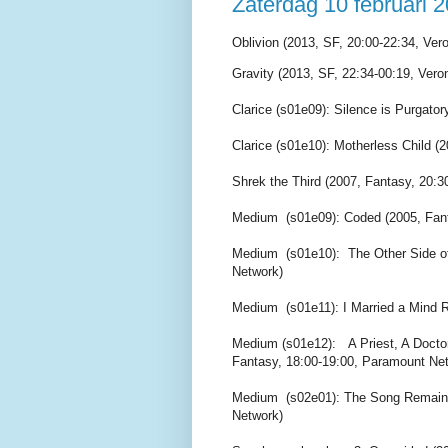
Zaterdag 10 februari 
Oblivion (2013, SF, 20:00-22:34, Vero
Gravity (2013, SF, 22:34-00:19, Vero
Clarice (s01e09): Silence is Purgator
Clarice (s01e10): Motherless Child (2
Shrek the Third (2007, Fantasy, 20:3
Medium (s01e09): Coded (2005, Fant
Medium (s01e10): The Other Side of
Network)
Medium (s01e11): I Married a Mind R
Medium (s01e12): A Priest, A Docto
Fantasy, 18:00-19:00, Paramount Ne
Medium (s02e01): The Song Remains
Network)