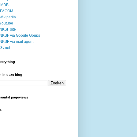
 IMDB
 TV.COM
Wikipedia
Youtube
NKSF site
NKSF via Google Goups
NKSF via mail agent
j3v.net
rarything
 in deze blog
 aantal pageviews
s