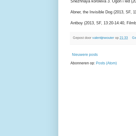
Snezhnaya koroleva 3. Ogon i led (20
Abner, the Invisible Dog (2013, SF, 1
Antboy (2013, SF, 13:20-14:40, Film
Gepost door
valentijnwouter
op
21:33
Ge
Nieuwere posts
Abonneren op:
Posts (Atom)