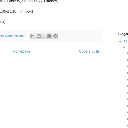
16, Fantasy, 08:20-09:55, Filmbox)
1:35-13:10, Filmbox)
box)
Blogar
en opmerkingen:
▼
20
▼
Homepage
Oudere posts