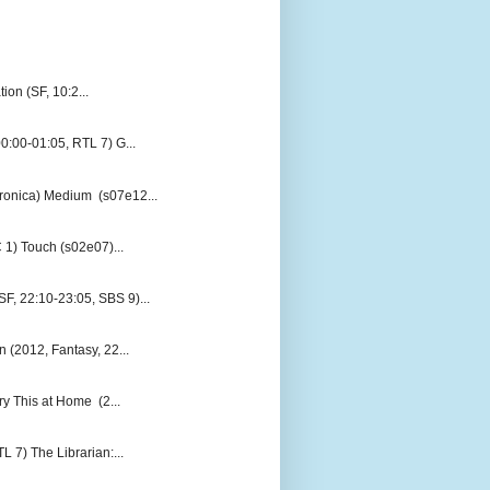
on (SF, 10:2...
0:00-01:05, RTL 7) G...
eronica) Medium (s07e12...
 1) Touch (s02e07)...
F, 22:10-23:05, SBS 9)...
 (2012, Fantasy, 22...
y This at Home (2...
 7) The Librarian:...