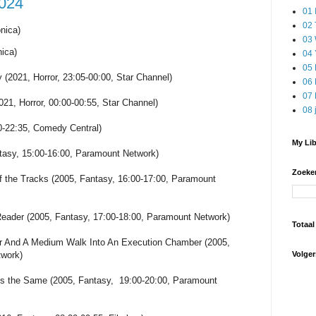
2024
01
02
nica)
03 
nica)
04 
05 
y (2021, Horror, 23:05-00:00, Star Channel)
06 
07 
021, Horror, 00:00-00:55, Star Channel)
08 
0-22:35, Comedy Central)
My Lib
asy, 15:00-16:00, Paramount Network)
Zoeken
 the Tracks (2005, Fantasy, 16:00-17:00, Paramount
eader (2005, Fantasy, 17:00-18:00, Paramount Network)
Totaal
r And A Medium Walk Into An Execution Chamber (2005,
twork)
Volger
 the Same (2005, Fantasy, 19:00-20:00, Paramount