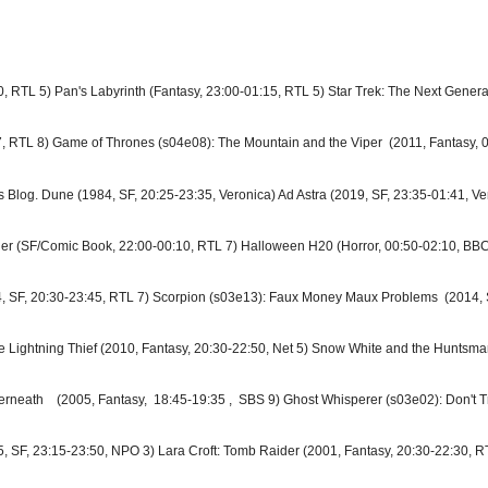
RTL 5) Pan's Labyrinth (Fantasy, 23:00-01:15, RTL 5) Star Trek: The Next Generati
7, RTL 8) Game of Thrones (s04e08): The Mountain and the Viper (2011, Fantasy, 0
s Blog. Dune (1984, SF, 20:25-23:35, Veronica) Ad Astra (2019, SF, 23:35-01:41, V
ider (SF/Comic Book, 22:00-00:10, RTL 7) Halloween H20 (Horror, 00:50-02:10, BBC
14, SF, 20:30-23:45, RTL 7) Scorpion (s03e13): Faux Money Maux Problems (2014, S
 Lightning Thief (2010, Fantasy, 20:30-22:50, Net 5) Snow White and the Huntsman
rneath (2005, Fantasy, 18:45-19:35 , SBS 9) Ghost Whisperer (s03e02): Don't Tr
, SF, 23:15-23:50, NPO 3) Lara Croft: Tomb Raider (2001, Fantasy, 20:30-22:30, RTL