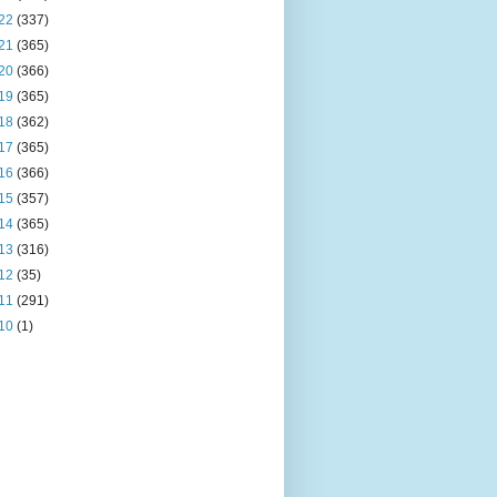
22
(337)
21
(365)
20
(366)
19
(365)
18
(362)
17
(365)
16
(366)
15
(357)
14
(365)
13
(316)
12
(35)
11
(291)
10
(1)